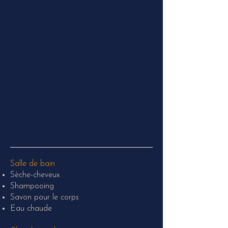
Salle de bain
Sèche-cheveux
Shampooing
Savon pour le corps
Eau chaude