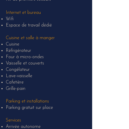
Internet et bureau
Wifi
Espace de travail dédié
Cuisine et salle à manger
Cuisine
Réfrigérateur
Four à micro-ondes
Vaisselle et couverts
Congélateur
Lave-vaisselle
Cafetière
Grille-pain
Parking et installations
Parking gratuit sur place
Services
Arrivée autonome