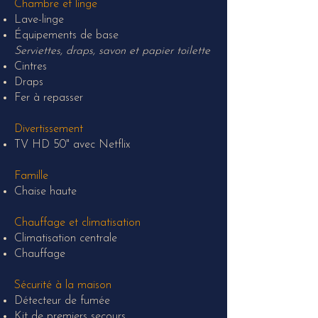
Chambre et linge
Lave-linge
Équipements de base
Serviettes, draps, savon et papier toilette
Cintres
Draps
Fer à repasser
Divertissement
TV HD 50" avec Netflix
Famille
Chaise haute
Chauffage et climatisation
Climatisation centrale
Chauffage
Sécurité à la maison
Détecteur de fumée
Kit de premiers secours