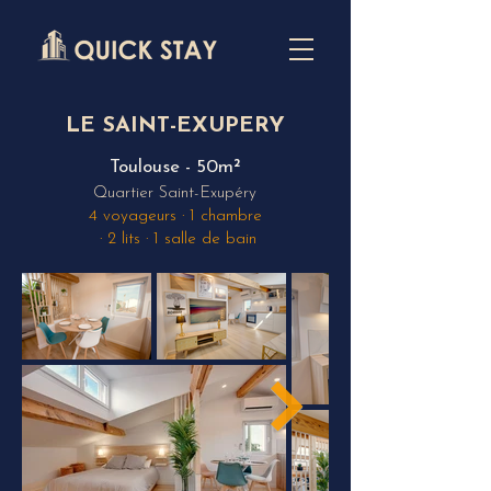
LE SAINT-EXUPERY
Toulouse - 50m²
Quartier Saint-Exupéry
4 voyageurs · 1 cha
mbre
· 2 lits · 1 salle de bain