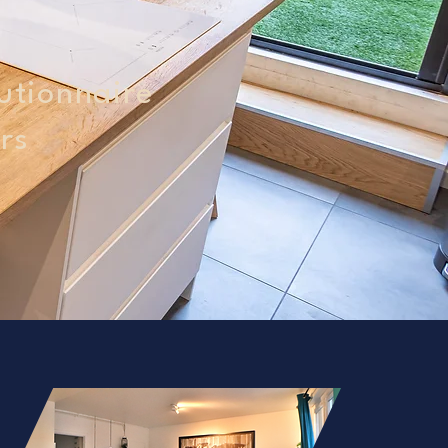
utionnaire
rs