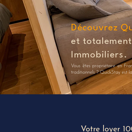
Découvrez Q
et totalemen
Immobiliers.
Vous êtes propriétaire en Fra
traditionnels ? QuickStay est 
Votre loyer 1