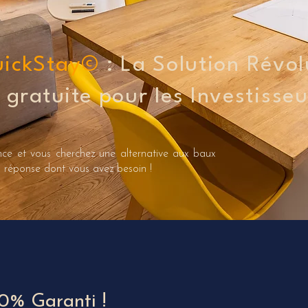
uickStay©
: La Solution Révol
t
gratuite
pour les Investisseu
nce et vous cherchez une alternative aux baux
la réponse dont vous avez besoin !
00% Garanti !