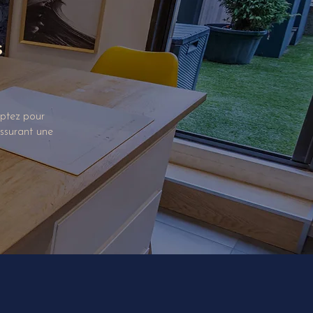
s
Optez pour
ssurant une