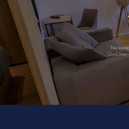
Ne laisse
QuickStay e