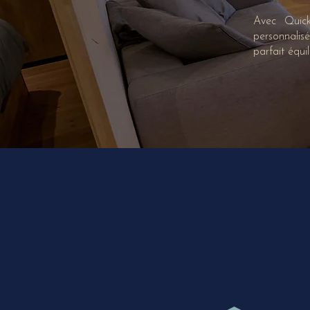
Avec Quick
personnalisé
parfait équil