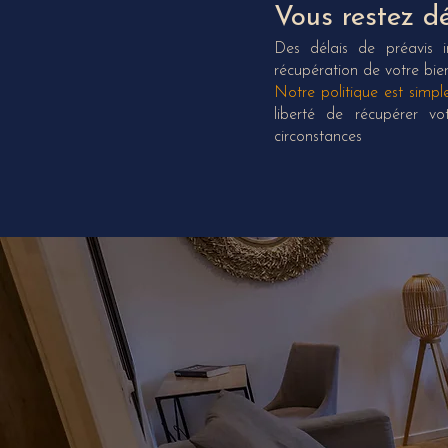
Vous restez dé
Des délais de préavis i
récupération de votre bien
Notre politique est simple
liberté de récupérer vo
circonstances